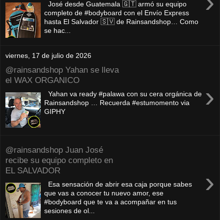
›
José desde Guatemala 🇬🇹 armó su equipo
completo de #bodyboard con el Envío Express
hasta El Salvador 🇸🇻 de Rainsandshop… Como
se hac...
viernes, 17 de julio de 2026
@rainsandshop Yahan se lleva
el WAX ORGANICO
›
Yahan va ready #palawa con su cera orgánica de
Rainsandshop … Recuerda #estumomento via
GIPHY
@rainsandshop Juan José
recibe su equipo completo en
EL SALVADOR
›
Esa sensación de abrir esa caja porque sabes
que vas a conocer tu nuevo amor, ese
#bodyboard que te va a acompañar en tus
sesiones de ol...