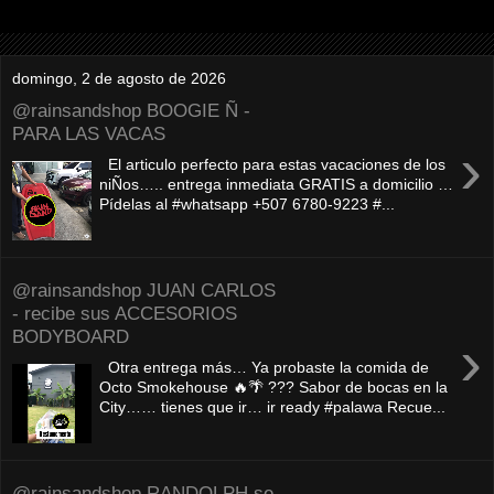
domingo, 2 de agosto de 2026
@rainsandshop BOOGIE Ñ -
PARA LAS VACAS
›
El articulo perfecto para estas vacaciones de los
niÑos….. entrega inmediata GRATIS a domicilio …
Pídelas al #whatsapp +507 6780-9223 #...
@rainsandshop JUAN CARLOS
- recibe sus ACCESORIOS
BODYBOARD
›
Otra entrega más… Ya probaste la comida de
Octo Smokehouse 🔥🌴 ??? Sabor de bocas en la
City…… tienes que ir… ir ready #palawa Recue...
@rainsandshop RANDOLPH se